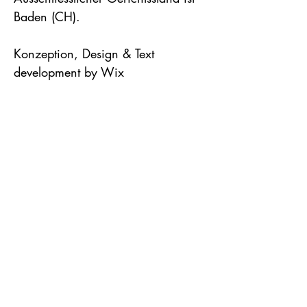
Baden (CH).
Konzeption, Design & Text
development by Wix
Tessarini Immobilien
Badstrasse 30 -
5400 Baden
info@tessarini.ch
​
+41 76 440 58 72